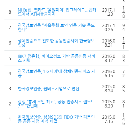
3
1
NH농협, 앱카드 '올원페이' 업그레이드...앱카
2017.1
8
4
드에서 ATM출금까지
1.23
8
한국정보인증 “자율주행 보안 인증 기술 주도
2017.1
9
7
한다”
0.26
4
1
생체인증으로 진화한 공동인증서와 한국정보
2016.0
6
4
인증
8.31
1
IBK기업은행, 바이오정보 기반 공동인증 서비
2016.0
8
5
스 시행
8.12
3
한국정보인증, ‘LG페이’에 생체인증서비스 제
2016.0
7
4
공
6.15
2
2015.0
8
3
한국정보인증, 핀테크기업으로 변신
8.24
5
삼성 “홍채 보안 최고”, 공동 인증서도 갤노트
2015.0
8
2
7로 ‘한번에’
8.20
1
1
한국정보인증, 삼성SDS와 FIDO 기반 지문인
2015.0
1
4
증 공동 사업 계약 체결
7.15
6