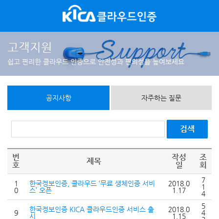
고객지원
쉽고 편리한 클라우드 인증으로 안전성과 편의성을 높여보세요
공지사항
자주하는 질문
검색
번
작성
조
제목
호
일
회
7
1
한국정보인증, 클라우드 ‘무료 생체인증 서비
2018.0
1
0
스’ 오픈
1.17
4
5
한국정보인증 KICA 클라우드인증 서비스 출
2018.0
9
4
시
1.15